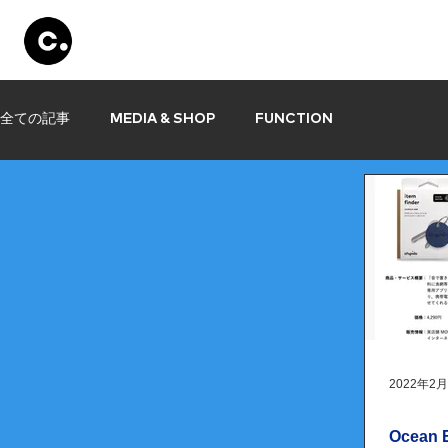
Products
Store
Set Up
Information
全ての記事
MEDIA & SHOP
FUNCTION
2022年2
Ocean