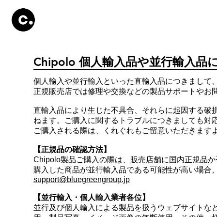
Products
Store
Set Up
Information
Chipolo 個人輸入品や並行輸入
個人輸入や並行輸入といった直輸入品につきまして、Chip
正規販売店では修理や交換などの製品サポートやお
直輸入品により生じた不具合、それらに起因する破
ねます。ご購入に関するトラブルにつきましても対
ご購入される際は、くれぐれもご留意いただきます
【正規品の確認方法】
Chipolo製品ご購入の際は、販売店舗に国内正規品
購入した商品が並行輸入品である可能性が高い場合、
support@bluegreengroup.jp
【並行輸入・個人輸入業者各位】
並行及び個人輸入による製品を扱うウェブサイトな