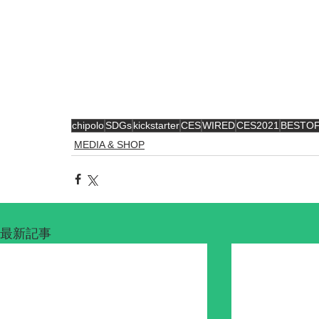
chipolo
SDGs
kickstarter
CES
WIRED
CES2021
BESTOF
MEDIA & SHOP
最新記事