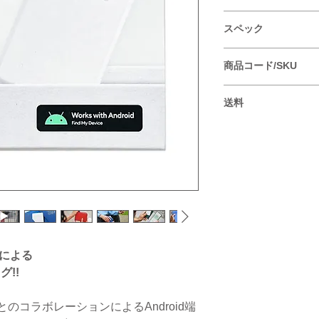
表示価格は税込みにな
スペック
「google/Find
商品コード/SKU
発見が可能
サイズ : 縦85.1 x横
850030390981 / RCS.
カラー : Almost 
送料
音量 : 105db
防水機能（規格：IP
全国一律 1個300円/2
紛失アラート機能（
OS：Android 
Bluetooth：Blueto
バッテリー :2年（
メーカー保証 : 1
ンによる
グ!!
oogleとのコラボレーションによるAndroid端