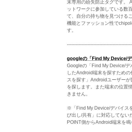
末専用の紛失防止タグです。 Andr
ットワークに参加している数百万台
て、自分の持ち物を見つけること
​機能とファッション性でchi
す。
--------------------------------------------
googleの「Find My De
Googleの「Find My De
したAndroid端末を探すための仕
スを探す」Androidユーザ
を探します。また端末の位置
きません。
※「Find My Device/
び出し/共有」に対応してないため、Ch
POINT側からAndroid端