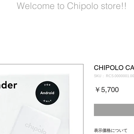
Welcome to Chipolo store!!
Set Up
Information
Instagram
Support
More
CHIPOLO CA
SKU： RCS.0000001.0
価
￥5,700
格
表示価格について