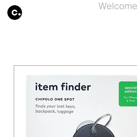
Welcome 
Products
Store
Set Up
Information