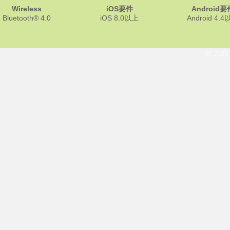
Wireless
iOS要件
Android要
Bluetooth® 4.0
iOS 8.0以上
Android 4.
© 2020 