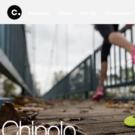
Products
Store
Set Up
Information