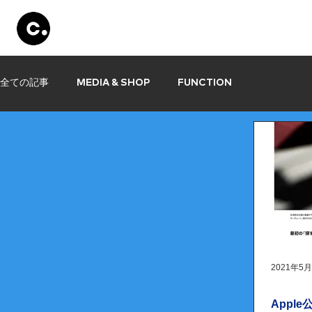
Products
Store
Set Up
Information
全ての記事
MEDIA & SHOP
FUNCTION
2021年5
Apple