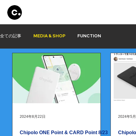
Products
Store
Set Up
Information
全ての記事
MEDIA & SHOP
FUNCTION
2024年8月22日
2024年5
Chipolo ONE Point & CARD Point 8/23
Chipol