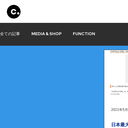
Products
Store
Set Up
Information
全ての記事
MEDIA & SHOP
FUNCTION
2021年5
日本最