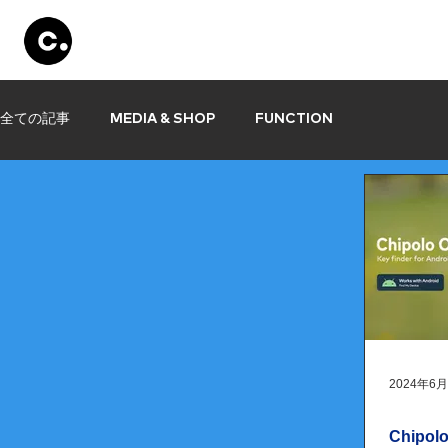
Products
Store
Set Up
Information
全ての記事
MEDIA & SHOP
FUNCTION
2024年6
Chipo