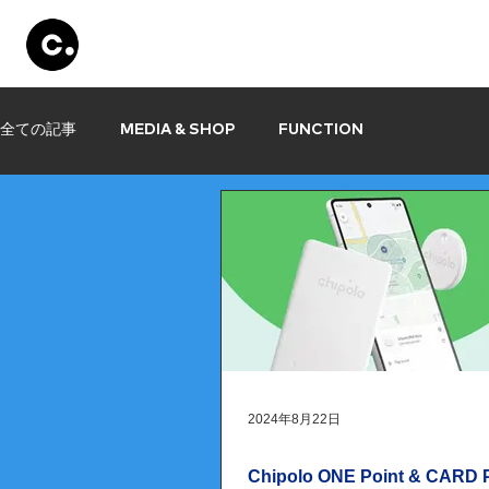
Products
Store
Set Up
Information
全ての記事
MEDIA & SHOP
FUNCTION
2024年8月22日
Chipolo ONE Point & CARD P