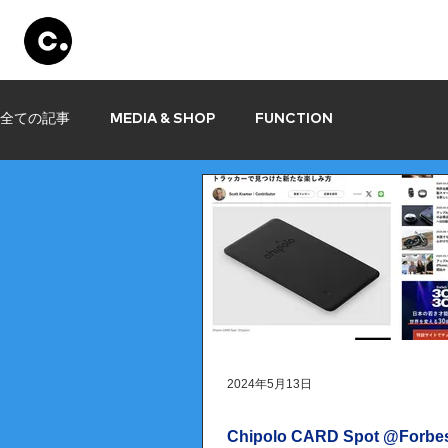
Products
Store
Set Up
Information
全ての記事
MEDIA & SHOP
FUNCTION
2024年5月13日
Chipolo CARD Spot @Forbe