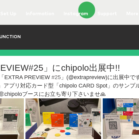
Set Up
Information
Instagram
Support
More
UNCTION
EVIEW#25」にchipolo出展中!!
TRA PREVIEW 
#25
」(@extrapreview)に出展中で
す」アプリ対応カード型「chipolo CARD Spot」のサ
chipoloブースにお立ち寄り下さいませ🙏