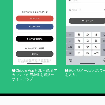
❶Chipolo AppをDL～SNS ア
❷表示名/メール/ パスワ
カウントかEMAILを選択〜
を入力。
サインアップ