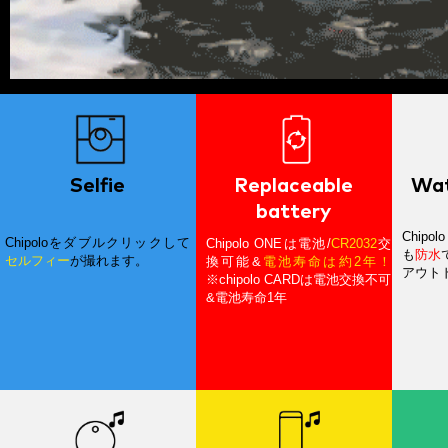
Selfie
Replaceable
Wat
battery
Chipol
Chipoloをダブルクリックして
Chipolo ONEは電池/
CR2032
交
も
防水
セルフィー
が撮れます。
換可能&
電池寿命は約2年！
アウト
※chipolo CARDは電池交換不可
&電池寿命1年