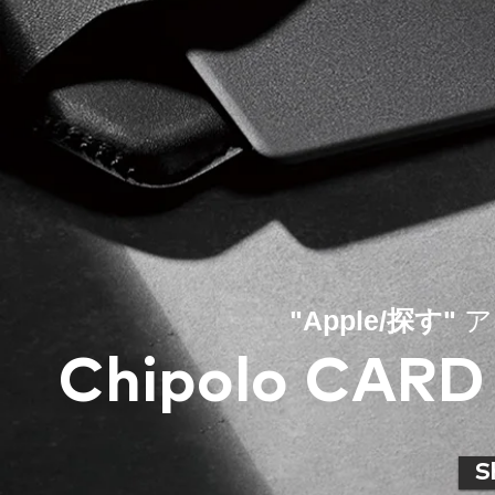
"Apple/探す"
ア
Chipolo CARD
S