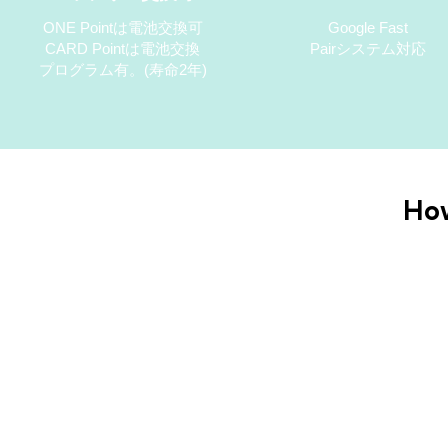
ONE Pointは電池交換可
Google Fast
CARD Pointは電池
交換
Pairシステム対応
プログラム有。(寿命2年)
How