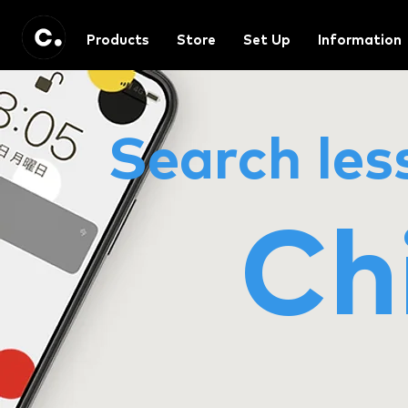
Products
Store
Set Up
Information
Search les
Ch