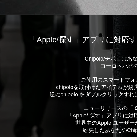
「Apple/探す」アプリに対応
す
Chipolo/チポロ
ヨーロッパ発
ご使用のスマートフォン
chipoloを取付けたアイテム
が紛
逆にchipolo をダブルクリッ
ニューリリースの
「 
「Apple/ 探す」アプリ
世界中のApple ユー
紛失したあなたのChi