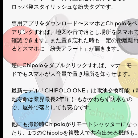
ロッパ発スタイリッシュな紛失タグ
です。
専用アプリをダウンロード〜スマホと
をペ
Chipolo
アリングすれば、地図や音で落とし場所をスマホ
確認できます。また置き忘れた時も一定の距離離
るとスマホに「紛失アラート」が届きます。
逆に
をダブルクリックすれば、マナーモー
Chipolo
ドでもスマホが大音量で置き場所を知らせます。
最新モデル「
は
電池交換可能
（
CHIPOLO ONE」
池寿命は業界最長2年!）にもかかわらず
防水なの
で、屋外で落としても安心です。
他にも撮影時
がリモートシャッターになっ
Chipolo
たり、1つの
を複数人で共有出来る機能も
Chipolo