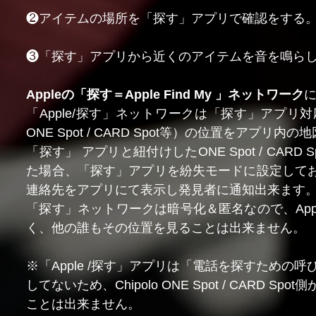
❷アイテムの場所を「探す」アプリで確認をする
❸「探す」アプリから近くのアイテムを音を鳴ら
Appleの「探す＝Apple Find My 」ネットワーク
「Apple/探す」ネットワークは「探す」アプリ対応
ONE Spot / CARD Spot等）の位置をアプリ
「探す」 アプリと紐付けしたONE Spot / CARD
た場合、「探す」アプリを紛失モードに設定して
連絡先をアプリにて表示し発見者に通知出来ます
「探す」ネットワークは暗号化＆匿名なので、Apple
く、他の誰もその位置を見ることは出来ません。
※「Apple /探す」アプリは「電話を探すための呼
してないため、Chipolo ONE Spot / CARD Spot
ことは出来ません。